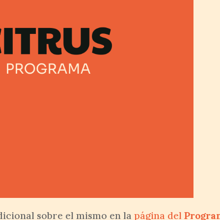
icional sobre el mismo en la
página del
Progra