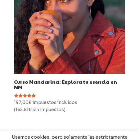
Curso Mandarina: Explora tu esencia en
NM
Valorado
197,00
€
impuestos incluídos
con
(
162,81
€
sin impuestos
)
5.00
de 5
Usamos cookies, pero solamente las estrictamente