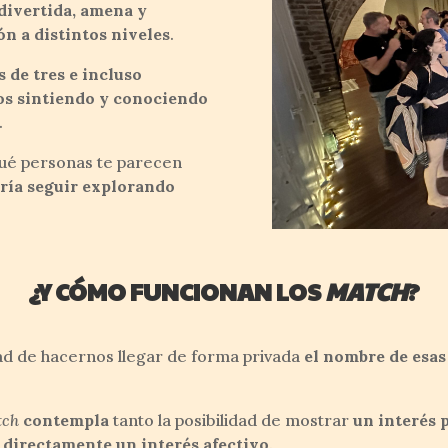
 divertida, amena y
ón a distintos niveles
.
s de tres e incluso
s sintiendo y conociendo
.
qué personas te parecen
aría seguir explorando
¿Y CÓMO FUNCIONAN LOS
MATCH
?
idad de hacernos llegar de forma privada
el nombre de esas
tch
contempla
tanto la posibilidad de mostrar
un interés 
 directamente un interés afectivo
.