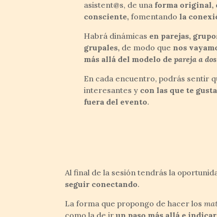
asistent@s, de una
forma original,
consciente,
fomentando
la conexi
Habrá dinámicas
en parejas, grupo
grupales,
de modo que
nos vayamo
más allá del modelo de
pareja a dos
En cada encuentro, podrás sentir 
interesantes y
con las que te gust
fuera del evento
.
Al final de la sesión tendrás la oportun
seguir conectando
.
La forma que propongo de hacer los
ma
como la de ir
un paso más allá e indicar