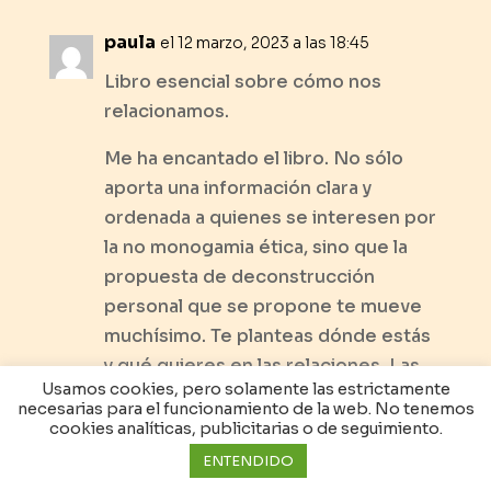
paula
el 12 marzo, 2023 a las 18:45
Libro esencial sobre cómo nos
relacionamos.
Me ha encantado el libro. No sólo
aporta una información clara y
ordenada a quienes se interesen por
la no monogamia ética, sino que la
propuesta de deconstrucción
personal que se propone te mueve
muchísimo. Te planteas dónde estás
y qué quieres en las relaciones. Las
Usamos cookies, pero solamente las estrictamente
preguntas que Lídia propone para
necesarias para el funcionamiento de la web. No tenemos
que te analices y veas realmente
cookies analíticas, publicitarias o de seguimiento.
dónde estás respecto al amor y
ENTENDIDO
dónde están tus miedos te hacen