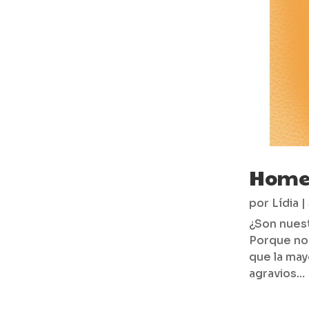
Homen
por
Lídia
|
¿Son nuest
Porque no 
que la may
agravios…