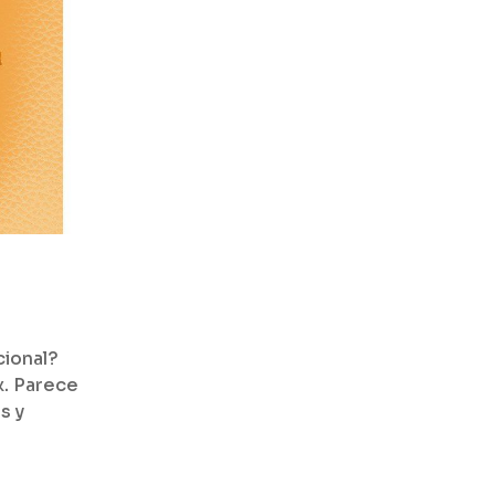
a
cional?
x. Parece
s y