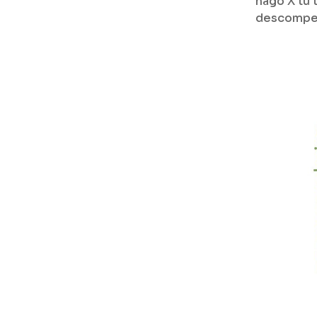
hago X tú 
descompe