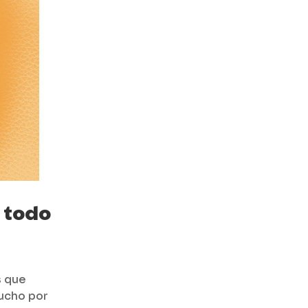
 todo
s que
ucho por