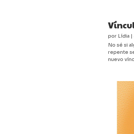
Víncul
por
Lídia
|
No sé si 
repente s
nuevo vínc