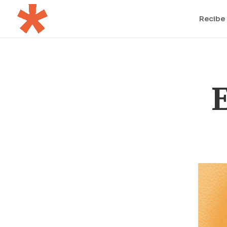
Recibe 
E