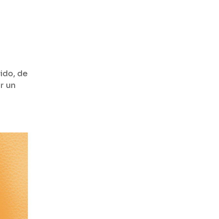
ido, de
r un