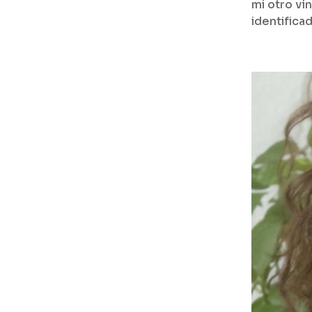
mi otro ví
identifica