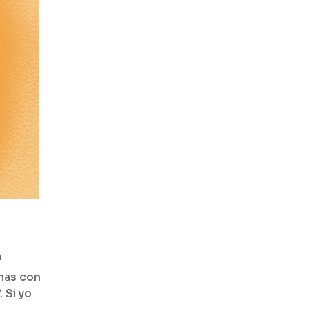
a
emas con
 Si yo