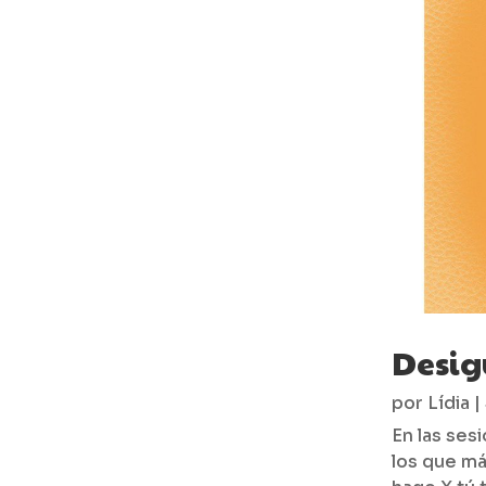
Desig
por
Lídia
|
En las ses
los que má