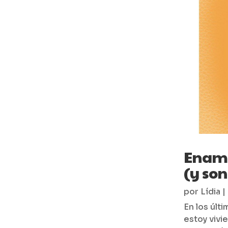
Enamo
(y son
por
Lídia
|
En los últ
estoy viv