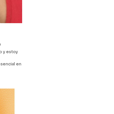
a
o y estoy
sencial en