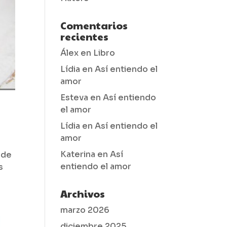
Comentarios
recientes
Álex
en
Libro
Lídia
en
Así entiendo el
amor
Esteva
en
Así entiendo
el amor
Lídia
en
Así entiendo el
amor
Katerina
en
Así
 de
entiendo el amor
s
Archivos
marzo 2026
diciembre 2025