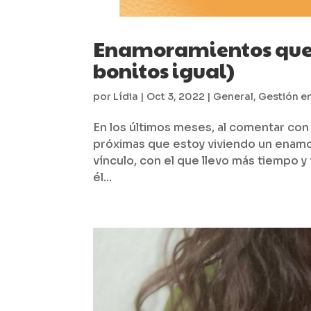
Enamoramientos que n
bonitos igual)
por
Lídia
|
Oct 3, 2022
|
General
,
Gestión e
En los últimos meses, al comentar c
próximas que estoy viviendo un enam
vínculo, con el que llevo más tiempo y
él...